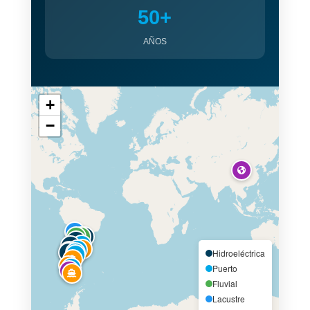
50+
AÑOS
+
−
Hidroeléctrica
Puerto
Fluvial
Lacustre