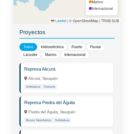
Marino
Internacional
Leaflet
|
© OpenStreetMap | TRAB SUB
Proyectos
Todos
Hidroeléctrica
Puerto
Fluvial
Lacustre
Marino
Internacional
Represa Alicurá
Alicurá, Neuquén
Soldadura
Oxicorte
Represa Piedra del Águila
Piedra del Águila, Neuquén
Buceo Hiperbárico
Soldadura